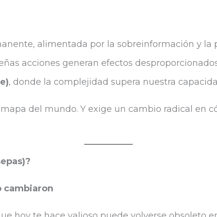
ente, alimentada por la sobreinformación y la pr
eñas acciones generan efectos desproporcionados 
e)
, donde la complejidad supera nuestra capacida
vo mapa del mundo. Y exige un cambio radical e
sepas)?
go cambiaron
 que hoy te hace valioso puede volverse obsoleto 