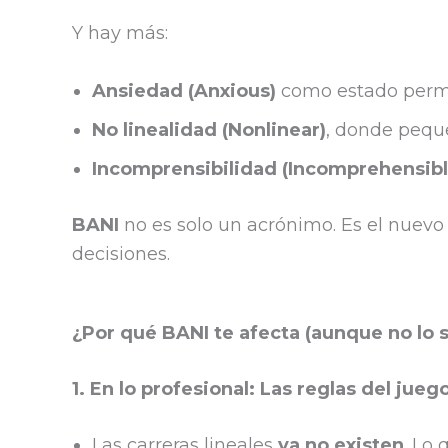
Y hay más:
Ansiedad
(
Anxious)
como estado perman
No linealidad (
Nonlinear)
, donde pequ
Incomprensibilidad (
Incomprehensibl
BANI
no es solo un acrónimo. Es el nue
decisiones.
¿Por qué BANI te afecta (aunque no lo 
1. En lo profesional: Las reglas del jue
Las carreras lineales
ya no existen
. Lo