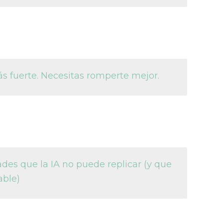
s fuerte. Necesitas romperte mejor.
des que la IA no puede replicar (y que
able)