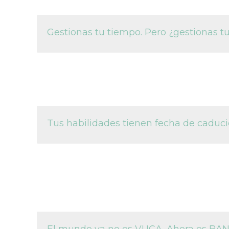
Gestionas tu tiempo. Pero ¿gestionas t
Tus habilidades tienen fecha de caduc
El mundo ya no es VUCA. Ahora es BANI