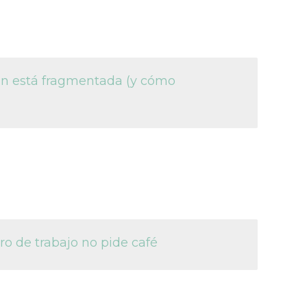
ón está fragmentada (y cómo
 de trabajo no pide café