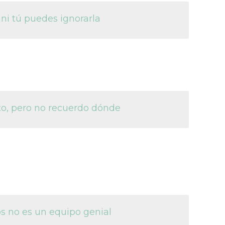
e ni tú puedes ignorarla
sto, pero no recuerdo dónde
s no es un equipo genial